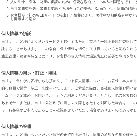
人の生命・身体・財産の保護のために必要な場合で、ご本人の同意を得るこ
当社業務委託先へ業務を委託する場合（この場合、次項の「個人情報の預託
お客様が当社のWEBサイトに掲出した情報により、著作権や知的所有権な
し開示する場合
個人情報の預託
当社は、お客様により良いサービスを提供するため、業務の一部を外部に委託して
託することがあります。この場合、個人情報を適切に取り扱っていると認められる
適正管理・秘密保持などにより、お客様の個人情報の漏洩防止に必要な事項を取り
個人情報の開示・訂正・削除
当社は、当社がお客様からお預かりしている個人情報について、お客様ご本人から
的な範囲で開示・修正・削除をいたします。ご希望の際は、当社個人情報お問い合
ームページ記載の「お問い合わせ」をご利用くださいませ。ただし、他のお客様の
ある場合、または、当社の業務遂行に著しく支障をきたすと判断した場合は、この
り、お客様がご本人であることを確認させていただく場合がありますのであらかじ
個人情報の管理
当社は、お客様からいただいた情報の正確性を維持し、情報の適切な使用を確実に