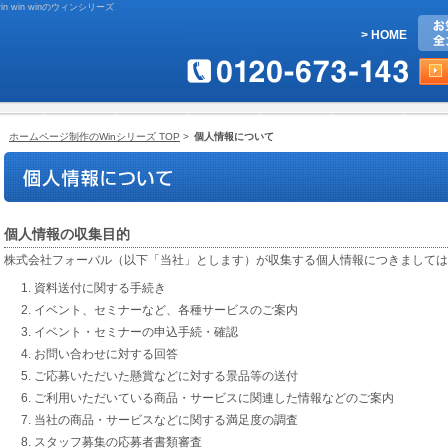
win winのウィンシリーズ
> HOME
ホームページ制作のWinシリーズ TOP
>
個人情報について
個人情報の収集目的
株式会社フォーバル（以下「当社」とします）が収集する個人情報につきましては
資料送付に関する手続き
イベント、セミナーなど、各種サービスのご案内
イベント・セミナーの申込手続・確認
お問い合わせに対する回答
ご応募いただいた懸賞などに対する景品等の送付
ご利用いただいている商品・サービスに関連した情報などのご案内
当社の商品・サービスなどに関する満足度の調査
スタッフ募集の応募者書類審査