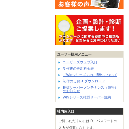
ユーザー様用メニュー
ユーザーズウェブ入口
制作後の更新料金表
「Winシリーズ」のご契約について
制作のしおり ダウンロード
推奨サーバーメンテナンス（障害）
のお知らせ
WINシリーズ推奨サーバー規約
社内用入口
ご覧いただくのにはID、パスワードの
入力が必要になります。